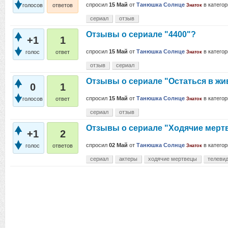
спросил
15 Май
от
Танюшка Солнце
в катего
голосов
ответов
Знаток
сериал
отзыв
Отзывы о сериале "4400"?
+1
1
спросил
15 Май
от
Танюшка Солнце
в катего
голос
ответ
Знаток
отзыв
сериал
Отзывы о сериале "Остаться в ж
0
1
спросил
15 Май
от
Танюшка Солнце
в катего
голосов
ответ
Знаток
сериал
отзыв
Отзывы о сериале "Ходячие мерт
+1
2
спросил
02 Май
от
Танюшка Солнце
в катего
голос
ответов
Знаток
сериал
актеры
ходячие мертвецы
телеви