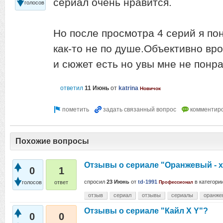
сериал очень нравится.
голосов
Но после просмотра 4 серий я по
как-то не по душе.Объективно вр
и сюжет есть но увы мне не понр
ответил
11 Июнь
от
katrina
Новичок
Похожие вопросы
Отзывы о сериале "Оранжевый - х
0
1
спросил
23 Июнь
от
td-1991
в категори
голосов
ответ
Профессионал
отзыв
сериал
отзывы
сериалы
оранже
Отзывы о сериале "Кайл X Y"?
0
0