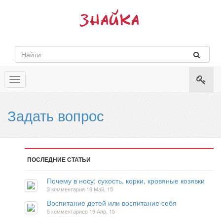
Toggle
navigation
Задать вопрос
ПОСЛЕДНИЕ СТАТЬИ
Почему в носу: сухость, корки, кровяные козявки
3 комментария
18 Май, 15
Воспитание детей или воспитание себя
5 комментариев
19 Апр, 15