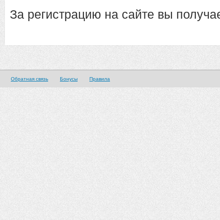
За регистрацию на сайте вы получа
Обратная связь
Бонусы
Правила