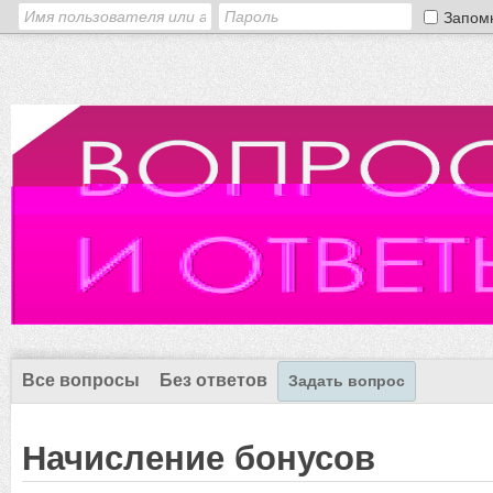
Запом
Все вопросы
Без ответов
Задать вопрос
Начисление бонусов