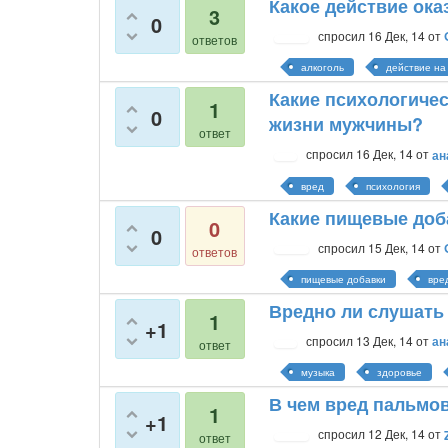
Какое действие ока
3
0
спросил
16 Дек, 14
от
ответов
алкоголь
действие на
Какие психологиче
1
0
жизни мужчины?
ответ
спросил
16 Дек, 14
от
ан
вред
психология
Какие пищевые доб
0
0
спросил
15 Дек, 14
от
ответов
пищевые добавки
вре
Вредно ли слушать
1
+1
спросил
13 Дек, 14
от
ан
ответ
музыка
здоровье
В чем вред пальмо
1
+1
спросил
12 Дек, 14
от
ответ