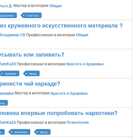
льга Д.
Мастер
в категории
Общие
здоровье
счастье
из кружевного искусственного материала ?
Владимир СВ
Профессионал
в категории
Общие
усывать или запивать?
ZumKa23
Профессионал
в категории
Красота и Здоровье
запивка
вред
ринести чай каркаде?
tanuwka
Мастер
в категории
Красота и Здоровье
ред
еловека впервые попробовать наркотики?
ZumKa23
Профессионал
в категории
Психология
ь
влияние
вред