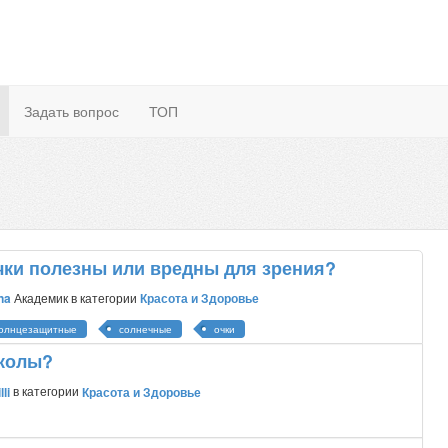
Задать вопрос
ТОП
ки полезны или вредны для зрения?
na
Академик
в категории
Красота и Здоровье
олнцезащитные
солнечные
очки
-колы?
lli
в категории
Красота и Здоровье