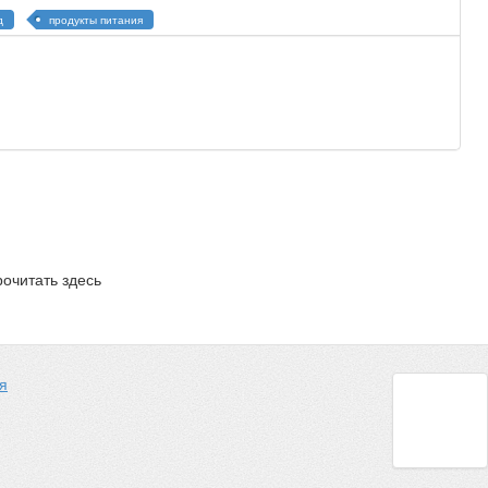
д
продукты питания
очитать здесь
я