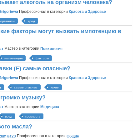
зывает алкоголь на организм человека?
Grigoriewa
Профессионал
в категории
Красота и Здоровье
 организм
вред
ские факторы могут вызвать импотенцию в
ат
Мастер
в категории
Психология
импотенция
факторы
авки (Е) самые опасные?
Grigoriewa
Профессионал
в категории
Красота и Здоровье
д
самые опасные
какие
 громко музыку?
ат
Мастер
в категории
Медицина
вред
громкость
вого масла?
ZumKa23
Профессионал
в категории
Общие