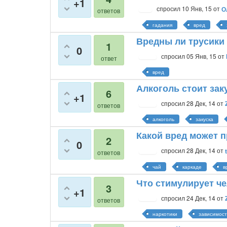
+1
спросил
10 Янв, 15
от
О
ответов
гадания
вред
Вредны ли трусики 
1
0
спросил
05 Янв, 15
от
ответ
вред
Алкоголь стоит зак
6
+1
спросил
28 Дек, 14
от
ответов
алкоголь
закуска
Какой вред может п
2
0
спросил
28 Дек, 14
от
ответов
чай
каркаде
в
Что стимулирует ч
3
+1
спросил
24 Дек, 14
от
ответов
наркотики
зависимост