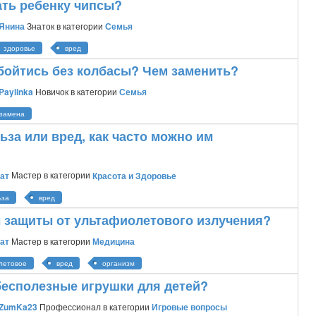
ать ребенку чипсы?
Янина
Знаток
в категории
Семья
здоровье
вред
бойтись без колбасы? Чем заменить?
Paylinka
Новичок
в категории
Семья
замена
льза или вред, как часто можно им
ат
Мастер
в категории
Красота и Здоровье
ьза
вред
ы защиты от ультафиолетового излучения?
ат
Мастер
в категории
Медицина
летовое
вред
организм
бесполезные игрушки для детей?
ZumKa23
Профессионал
в категории
Игровые вопросы