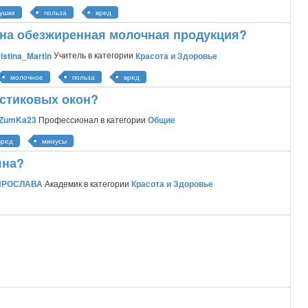
ушки
польза
вред
дна обезжиренная молочная продукция?
istina_Martin
Учитель
в категории
Красота и Здоровье
молочное
польза
вред
астиковых окон?
ZumKa23
Профессионал
в категории
Общие
вред
минусы
яна?
ИРОСЛАВА
Академик
в категории
Красота и Здоровье