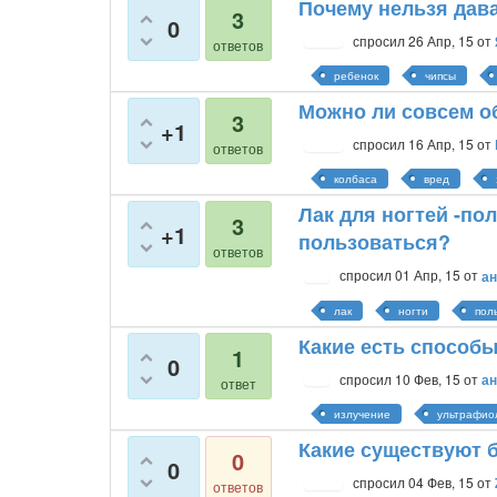
Почему нельзя дав
3
0
спросил
26 Апр, 15
от
ответов
ребенок
чипсы
Можно ли совсем о
3
+1
спросил
16 Апр, 15
от
ответов
колбаса
вред
Лак для ногтей -по
3
+1
пользоваться?
ответов
спросил
01 Апр, 15
от
ан
лак
ногти
пол
Какие есть способ
1
0
спросил
10 Фев, 15
от
ан
ответ
излучение
ультрафио
Какие существуют 
0
0
спросил
04 Фев, 15
от
ответов