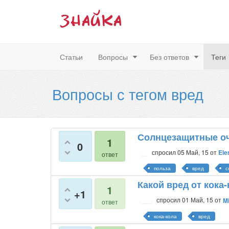
Статьи
Вопросы
Без ответов
Теги
Вопросы с тегом вред
Солнцезащитные оч
1
0
спросил
05 Май, 15
от
Ele
ответ
польза
вред
с
Какой вред от кока
1
+1
спросил
01 Май, 15
от
Mi
ответ
кока-кола
вред