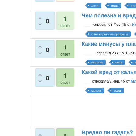
дети
игры
игр
Чем полезна и вре
1
0
спросил
03 Фев, 15
от
Kr
ответ
обезжиренные продукты
Какие минусы у пл
1
0
спросил
28 Янв, 15
от
ответ
пластик
окна
Какой вред от каль
1
0
спросил
23 Янв, 15
от
М
ответ
кальян
вред
Вредно ли гадать?
4