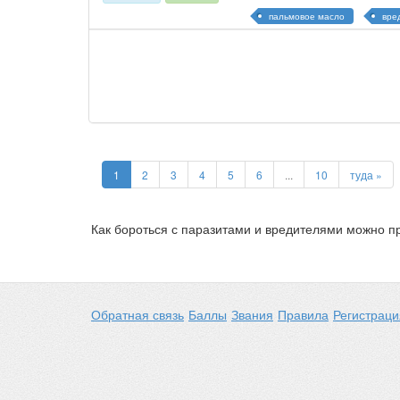
пальмовое масло
вре
1
2
3
4
5
6
...
10
туда »
Как бороться с паразитами и вредителями можно пр
Обратная связь
Баллы
Звания
Правила
Регистраци