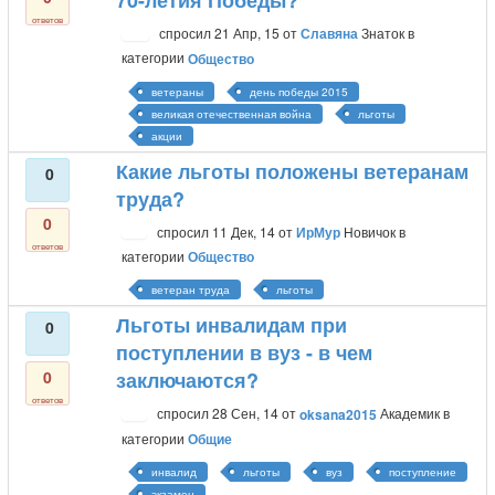
70-летия Победы?
ответов
спросил
21 Апр, 15
от
Славяна
Знаток
в
категории
Общество
ветераны
день победы 2015
великая отечественная война
льготы
акции
Какие льготы положены ветеранам
0
труда?
0
спросил
11 Дек, 14
от
ИрМур
Новичок
в
ответов
категории
Общество
ветеран труда
льготы
Льготы инвалидам при
0
поступлении в вуз - в чем
0
заключаются?
ответов
спросил
28 Сен, 14
от
oksana2015
Академик
в
категории
Общие
инвалид
льготы
вуз
поступление
экзамен