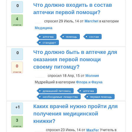
Что должно входить в состав
0
аптечки первой помощи?
4
спросил
29 Июль, 14
от
Marchet
в категории
ответов
Медицина
аптечка
помощь
состав
стандарт
Что должно быть в аптечке для
0
оказания первой помощи
0
своему питомцу?
ответов
спросил
18 Апр, 15
от
Молния
Мудрейший
в категории
Флора и Фауна
домашний питомец
аптечка
необходимые лекарства
первая помощь
Каких врачей нужно пройти для
+1
получения медицинской
3
книжки?
ответов
спросил
23 Июнь, 14
от
MaxFer
Учитель
в