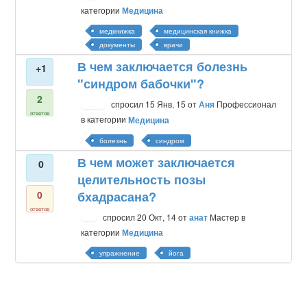
категории
Медицина
медкнижка
медицинская книжка
документы
врачи
В чем заключается болезнь
+1
"синдром бабочки"?
2
спросил
15 Янв, 15
от
Аня
Профессионал
ответов
в категории
Медицина
болезнь
синдром
В чем может заключается
0
целительность позы
0
бхадрасана?
ответов
спросил
20 Окт, 14
от
анат
Мастер
в
категории
Медицина
упражнение
йога