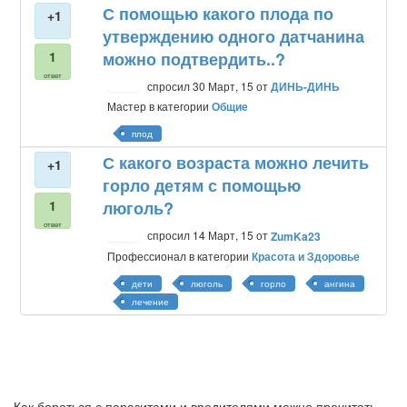
С помощью какого плода по
+1
утверждению одного датчанина
1
можно подтвердить..?
ответ
спросил
30 Март, 15
от
ДИНЬ-ДИНЬ
Мастер
в категории
Общие
плод
С какого возраста можно лечить
+1
горло детям с помощью
1
люголь?
ответ
спросил
14 Март, 15
от
ZumKa23
Профессионал
в категории
Красота и Здоровье
дети
люголь
горло
ангина
лечение
Как бороться с паразитами и вредителями можно прочитать