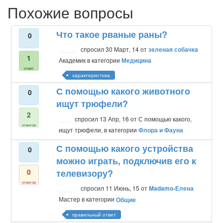
Похожие вопросы
Что такое рваные раны?
0
спросил
30 Март, 14
от
зеленая собачка
1
Академик
в категории
Медицина
ответ
характеристика
С помощью какого животного
0
ищут трюфели?
2
спросил
13 Апр, 16
от
С помощью какого,
ответов
ищут трюфели,
в категории
Флора и Фауна
С помощью какого устройства
0
можно играть, подключив его к
0
телевизору?
ответов
спросил
11 Июнь, 15
от
Madamo-Елена
Мастер
в категории
Общие
правильный ответ