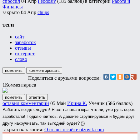
спросил
04 Апр
Feodosiy
(
185
баллов)
в категории
Работа и
Финансы
закрыто
04 Апр
chups
теги
сайт
заработок
отзывы
интернет
слово
пометить
комментировать
Поделиться с друзьями вопросом:
1
Комментариев
пометить
ответить
оставил комментарий
05 Май
Ирина К.
Ученик
(
586
баллов)
Работать везде следует! Я вот начала вчера, что ли, уже рупь сорок
заработала! Подключайтесь. А давайте сгруппируемся и будем друг
другу накручивать, так выгодней будет? )))
закрыто как копия:
Отзывы о сайте otzovik.com