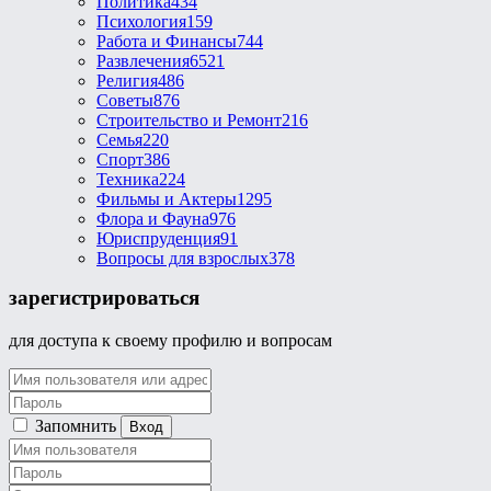
Политика
434
Психология
159
Работа и Финансы
744
Развлечения
6521
Религия
486
Советы
876
Строительство и Ремонт
216
Семья
220
Спорт
386
Техника
224
Фильмы и Актеры
1295
Флора и Фауна
976
Юриспруденция
91
Вопросы для взрослых
378
зарегистрироваться
для доступа к своему профилю и вопросам
Запомнить