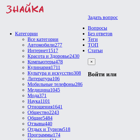
Задать вопрос
Вопросы
Категории
Без ответов
Все категории
Теги
Автомобили
277
ТОП
Интернет
1517
Статьи
Красота и Здоровье
2430
Компьютеры
478
×
Кулинария
1711
Культура и искусство
308
Войти или
Литература
106
Мобильные телефоны
286
Медицина
1045
Мода
371
Наука
1101
Отношения
1641
Общество
2243
Общие
5484
Отзывы
440
Отдых и Туризм
518
Программы
174