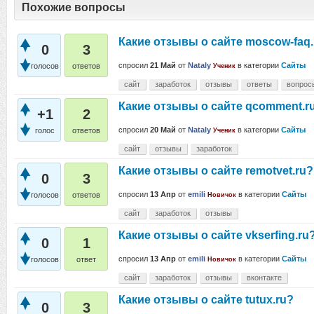
Похожие вопросы
Какие отзывы о сайте moscow-faq.
0
3
спросил
21 Май
от
Nataly
в категории
Сайты
голосов
ответов
Ученик
сайт
заработок
отзывы
ответы
вопрос
Какие отзывы о сайте qcomment.r
+1
2
спросил
20 Май
от
Nataly
в категории
Сайты
голос
ответов
Ученик
сайт
отзывы
заработок
Какие отзывы о сайте remotvet.ru?
0
3
спросил
13 Апр
от
emili
в категории
Сайты
голосов
ответов
Новичок
сайт
заработок
отзывы
Какие отзывы о сайте vkserfing.ru
0
1
спросил
13 Апр
от
emili
в категории
Сайты
голосов
ответ
Новичок
сайт
заработок
отзывы
вконтакте
Какие отзывы о сайте tutux.ru?
0
3