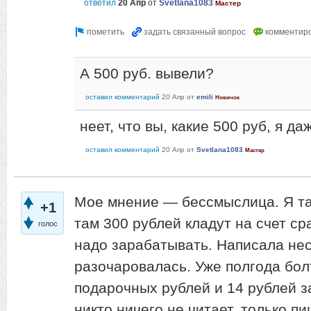
ответил
20 Апр
от
Svetlana1083
Мастер
А 500 руб. вывели?
оставил комментарий
20 Апр
от
emili
Новичок
неет, что вы, какие 500 руб, я д
оставил комментарий
20 Апр
от
Svetlana1083
Мастер
Мое мнение — бессмыслица. Я та
+1
там 300 рублей кладут на счет ср
голос
надо зарабатывать. Написала не
разочаровалась. Уже полгода бол
подарочных рублей и 14 рублей за
никто ничего не читает, только п