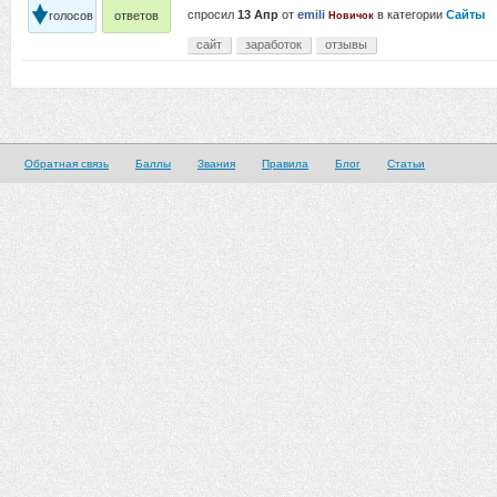
спросил
13 Апр
от
emili
в категории
Сайты
голосов
ответов
Новичок
сайт
заработок
отзывы
Обратная связь
Баллы
Звания
Правила
Блог
Статьи