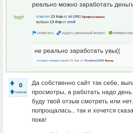
реально можно заработать деньги
ответил
13 Апр
от
td-1991
Лучший
Профессионал
ответ
выбран
13 Апр
от
emili
не реально заработать увы((
оставил комментарий
20 Апр
от
Svetlana1083
Мастер
Да собственно сайт так себе, вы
0
просмотры, а работать надо день 
голосов
буду твой отзыв смотреть или нет
попрощалась.. так и хочется сказ
пока!