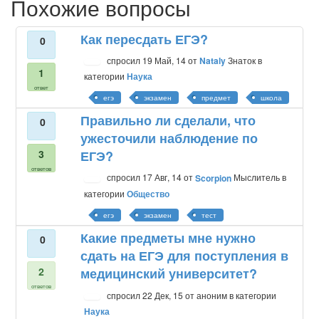
Похожие вопросы
Как пересдать ЕГЭ?
0
спросил
19 Май, 14
от
Nataly
Знаток
в
1
категории
Наука
ответ
егэ
экзамен
предмет
школа
Правильно ли сделали, что
0
ужесточили наблюдение по
3
ЕГЭ?
ответов
спросил
17 Авг, 14
от
Scorpion
Мыслитель
в
категории
Общество
егэ
экзамен
тест
Какие предметы мне нужно
0
сдать на ЕГЭ для поступления в
2
медицинский университет?
ответов
спросил
22 Дек, 15
от
аноним
в категории
Наука