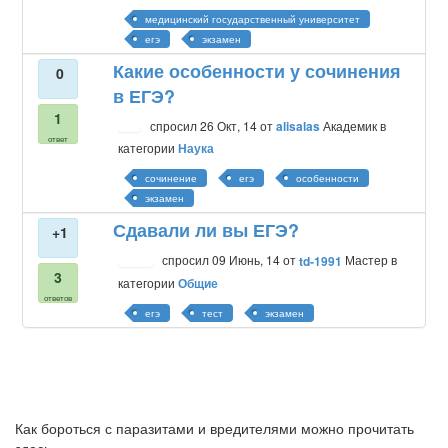
медицинский государственный университет
егэ
экзамен
Какие особенности у сочинения
0
в ЕГЭ?
1
спросил
26 Окт, 14
от
alisalas
Академик
в
ответ
категории
Наука
сочинение
егэ
особенности
экзамен
Сдавали ли вы ЕГЭ?
+1
спросил
09 Июнь, 14
от
td-1991
Мастер
в
3
категории
Общие
ответов
егэ
тест
экзамен
Как бороться с паразитами и вредителями можно прочитать
здесь