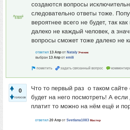
создаются вопросы исключительн
следовательно ответы тоже. Попул
Лучший
ответ
вероятнее всего не будет, так ка
далеко не каждый человек, а знач
вопросы сможет тоже далеко не 
ответил
13 Апр
от
Nataly
Ученик
выбран
13 Апр
от
emili
Что то первый раз о таком сайте
0
будет на него посмотреть! А если
голосов
платит то можно на нём ещё и по
ответил
20 Апр
от
Svetlana1083
Мастер