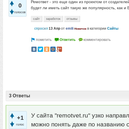
Ремответ - это еще один из проектом от создателе
0
будет ли иметь сайт такую же популярность, как и 
голосов
сайт
заработок
отзывы
спросил
13 Апр
от
emili
в категории
Сайты
Новичок
3 Ответы
У сайта "remotvet.ru" узко напра
+1
можно понять даже по названию с
голос